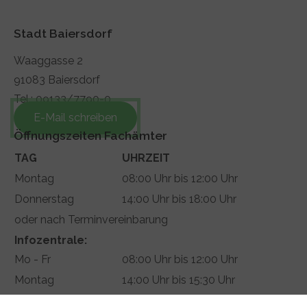
Stadt Baiersdorf
Waaggasse 2
91083 Baiersdorf
Tel.: 09133/7790-0
E-Mail schreiben
Öffnungszeiten Fachämter
TAG
UHRZEIT
Montag
08:00 Uhr bis 12:00 Uhr
Donnerstag
14:00 Uhr bis 18:00 Uhr
oder nach Terminvereinbarung
Infozentrale:
Mo - Fr
08:00 Uhr bis 12:00 Uhr
Montag
14:00 Uhr bis 15:30 Uhr
Donnerstag
14:00 Uhr bis 18:00 Uhr