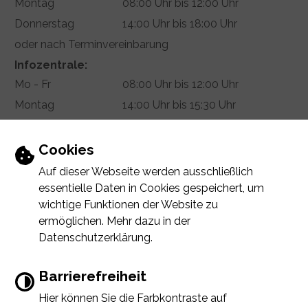
Montag
08:00 Uhr bis 12:00 Uhr
Donnerstag
14:00 Uhr bis 18:00 Uhr
oder nach Terminvereinbarung
Infozentrale:
Mo - Fr
08:00 Uhr bis 12:00 Uhr
Montag
14:00 Uhr bis 15:30 Uhr
Donnerstag
14:00 Uhr bis 18:00 Uhr
Termin vereinbaren
Einstellungen zu Cookies und Barrierefr
Cookies
Auf dieser Webseite werden ausschließlich
essentielle Daten in Cookies gespeichert, um
wichtige Funktionen der Website zu
INHALT
IMPRESSUM
DATENSCHUTZERKLÄRUNG
ermöglichen. Mehr dazu in der
ERKLÄRUNG ZUR BARRIEREFREIHEIT
Datenschutzerklärung.
Barrierefreiheit
Hier können Sie die Farbkontraste auf
Error