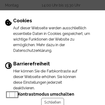
Montag
14:00 Uhr bis 15:30 Uhr
Donnerstag
14:00 Uhr bis 18:00 Uhr
Termin vereinbaren
Einstellungen zu Cookies und Barrierefr
Cookies
Auf dieser Webseite werden ausschließlich
essentielle Daten in Cookies gespeichert, um
wichtige Funktionen der Website zu
INHALT
IMPRESSUM
DATENSCHUTZERKLÄRUNG
ermöglichen. Mehr dazu in der
ERKLÄRUNG ZUR BARRIEREFREIHEIT
Datenschutzerklärung.
Barrierefreiheit
Hier können Sie die Farbkontraste auf
Error
Immer auf dem neuesten Stand
dieser Webseite erhöhen. Sie können
Failed to load assistant data
www.baiersdorf.de möchte Ihnen Benachri
diese Einstellungen jederzeit
chtigungen senden
deaktivieren.
Kontrastmodus umschalten
Refresh Page
Schließen