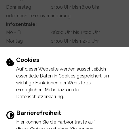
Donnerstag
14:00 Uhr bis 18:00 Uhr
oder nach Terminvereinbarung
Infozentrale:
Mo - Fr
08:00 Uhr bis 12:00 Uhr
Montag
14:00 Uhr bis 15:30 Uhr
Donnerstag
14:00 Uhr bis 18:00 Uhr
Termin vereinbaren
Einstellungen zu Cookies und Barrierefr
Cookies
Auf dieser Webseite werden ausschließlich
essentielle Daten in Cookies gespeichert, um
wichtige Funktionen der Website zu
INHALT
IMPRESSUM
DATENSCHUTZERKLÄRUNG
ermöglichen. Mehr dazu in der
ERKLÄRUNG ZUR BARRIEREFREIHEIT
Datenschutzerklärung.
Barrierefreiheit
Hier können Sie die Farbkontraste auf
Error
Immer auf dem neuesten Stand
dieser Webseite erhöhen. Sie können