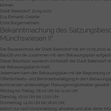
können.
Stadt Baiersdorf, 30.09.2022
Eva Ehrhardt-Odörfer
Erste Bürgermeisterin
Bekanntmachung des Satzungsbesch
Münchswiesen II"
Der Bauausschuss der Stadt Baiersdorf hat am 10.05.2022 au
BauGB und die zusammen mit dem Bebauungsplan aufgestellt
Dieser Beschluss wurde im Amtsblatt der Stadt Baiersdorf 
der Bebauungsplan in Kraft.
Jedermann kann den Bebauungsplan mit der Begründung sowi
Öffentlichkeits- und Behördenbeteiligung in dem Bebauungs
kommenden anderweitigen Planungsmöglichkeiten gewählt wur
Montag bis Freitag, 08.00 Uhr bis 12.00 Uhr
Dienstag, 16.00 Uhr bis 17.00 Uhr
Donnerstag, 14.00 Uhr bis 18.00 Uhr,
jedoch nur nach Voranmeldung, einsehen und über deren Inha