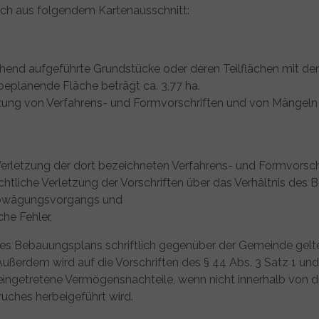
ich aus folgendem Kartenausschnitt:
nd aufgeführte Grundstücke oder deren Teilflächen mit den
beplanende Fläche beträgt ca. 3,77 ha.
zung von Verfahrens- und Formvorschriften und von Mängeln
e Verletzung der dort bezeichneten Verfahrens- und Formvorsch
chtliche Verletzung der Vorschriften über das Verhältnis de
 Abwägungsvorgangs und
he Fehler,
des Bebauungsplans schriftlich gegenüber der Gemeinde gelt
Außerdem wird auf die Vorschriften des § 44 Abs. 3 Satz 1 u
ngetretene Vermögensnachteile, wenn nicht innerhalb von dre
ruches herbeigeführt wird.