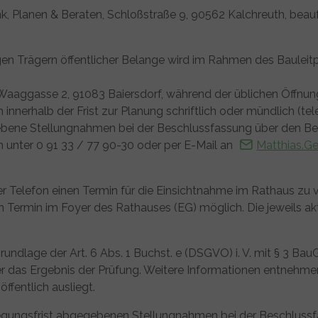
nk, Planen & Beraten, Schloßstraße 9, 90562 Kalchreuth, beau
igen Trägern öffentlicher Belange wird im Rahmen des Baule
f, Waaggasse 2, 91083 Baiersdorf, während der üblichen Öffnu
nnerhalb der Frist zur Planung schriftlich oder mündlich (tele
ebene Stellungnahmen bei der Beschlussfassung über den Be
 unter 0 91 33 / 77 90-30 oder per E-Mail an
Matthias.Ge
r Telefon einen Termin für die Einsichtnahme im Rathaus zu ve
Termin im Foyer des Rathauses (EG) möglich. Die jeweils akt
rundlage der Art. 6 Abs. 1 Buchst. e (DSGVO) i. V. mit § 3 
r das Ergebnis der Prüfung. Weitere Informationen entnehme
ffentlich ausliegt.
slegungsfrist abgegebenen Stellungnahmen bei der Beschluss