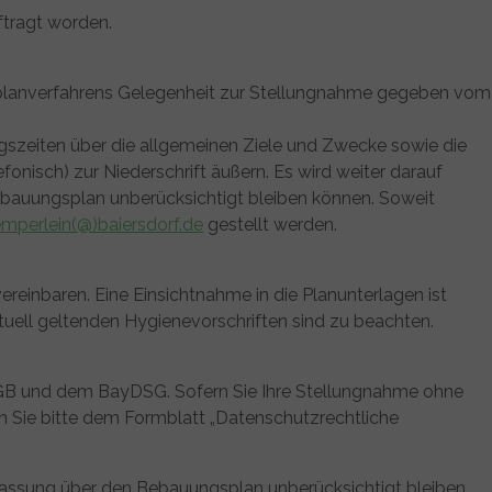
ftragt worden.
itplanverfahrens Gelegenheit zur Stellungnahme gegeben vom
ngszeiten über die allgemeinen Ziele und Zwecke sowie die
fonisch) zur Niederschrift äußern. Es wird weiter darauf
bauungsplan unberücksichtigt bleiben können. Soweit
mperlein(@)baiersdorf.de
gestellt werden.
reinbaren. Eine Einsichtnahme in die Planunterlagen ist
uell geltenden Hygienevorschriften sind zu beachten.
BauGB und dem BayDSG. Sofern Sie Ihre Stellungnahme ohne
n Sie bitte dem Formblatt „Datenschutzrechtliche
fassung über den Bebauungsplan unberücksichtigt bleiben