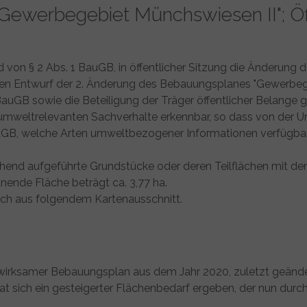
Gewerbegebiet Münchswiesen II"; Öf
nd von § 2 Abs. 1 BauGB, in öffentlicher Sitzung die Änderu
en Entwurf der 2. Änderung des Bebauungsplanes "Gewerbege
2 BauGB sowie die Beteiligung der Träger öffentlicher Belang
umweltrelevanten Sachverhalte erkennbar, so dass von der 
auGB, welche Arten umweltbezogener Informationen verfügba
end aufgeführte Grundstücke oder deren Teilflächen mit de
ende Fläche beträgt ca. 3,77 ha.
ich aus folgendem Kartenausschnitt.
swirksamer Bebauungsplan aus dem Jahr 2020, zuletzt geände
 sich ein gesteigerter Flächenbedarf ergeben, der nun durc