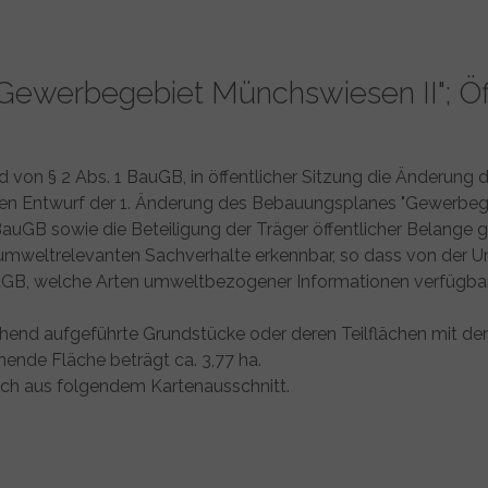
Gewerbegebiet Münchswiesen II"; Öf
nd von § 2 Abs. 1 BauGB, in öffentlicher Sitzung die Änderu
en Entwurf der 1. Änderung des Bebauungsplanes "Gewerbege
2 BauGB sowie die Beteiligung der Träger öffentlicher Belang
umweltrelevanten Sachverhalte erkennbar, so dass von der 
auGB, welche Arten umweltbezogener Informationen verfügba
end aufgeführte Grundstücke oder deren Teilflächen mit de
ende Fläche beträgt ca. 3,77 ha.
ich aus folgendem Kartenausschnitt.