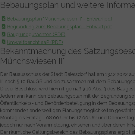
Bebauungsplan und weitere Informa
Zum Hauptinhalt springen
Zum Footer springen
Bebauungsplan "Münchswiesen II" - Entwurf.pdf
Begründung zum Bebauungsplan - Entwurf.pdf
Baugrundgutachten (PDF)
Umweltbericht saP (PDF)
Bekanntmachung des Satzungsbesch
Münchswiesen II"
Der Bauausschuss der Stadt Baiersdorf hat am 13.12.2022 au
II" nach § 10 BauGB und die zusammen mit dem Bebauungspla
Dieser Beschluss wird hiermit gemäß § 10 Abs. 3 des Bauges
Jedermann kann den Bebauungsplan mit der Begründung sowi
Öffentlichkeits- und Behördenbeteiligung in dem Bebauungs
kommenden anderweitigen Planungsmöglichkeiten gewählt wur
Montag bis Freitag - 08:00 Uhr bis 12:00 Uhr und Donnerstag 
jedoch nur nach Voranmeldung, einsehen und über deren Inha
Der räumliche Geltungsbereich des Bebauungsplans ergibt s