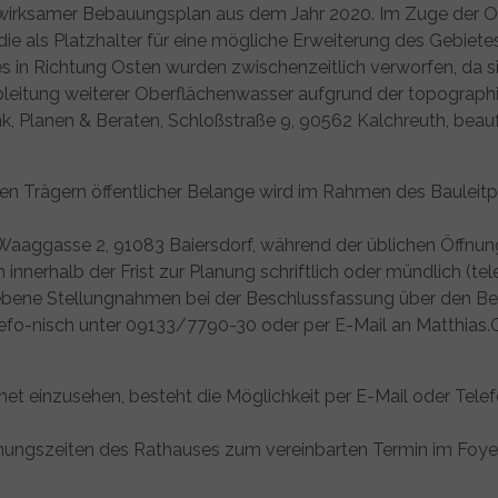
swirksamer Bebauungsplan aus dem Jahr 2020. Im Zuge der O
 die als Platzhalter für eine mögliche Erweiterung des Gebie
es in Richtung Osten wurden zwischenzeitlich verworfen, da
leitung weiterer Oberflächenwasser aufgrund der topographisc
nk, Planen & Beraten, Schloßstraße 9, 90562 Kalchreuth, beau
gen Trägern öffentlicher Belange wird im Rahmen des Baulei
f, Waaggasse 2, 91083 Baiersdorf, während der üblichen Öffnu
nnerhalb der Frist zur Planung schriftlich oder mündlich (tele
ebene Stellungnahmen bei der Beschlussfassung über den Be
efo-nisch unter 09133/7790-30 oder per E-Mail an Matthias.
ernet einzusehen, besteht die Möglichkeit per E-Mail oder Tel
fnungszeiten des Rathauses zum vereinbarten Termin im Foyer