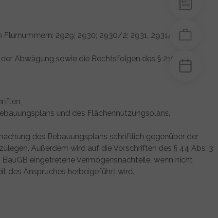
 Flurnummern: 2929; 2930; 2930/2; 2931, 2931/2; 2932;
 der Abwägung sowie die Rechtsfolgen des § 215 Abs. 1
riften,
s Bebauungsplans und des Flächennutzungsplans,
nntmachung des Bebauungsplans schriftlich gegenüber der
ulegen. Außerdem wird auf die Vorschriften des § 44 Abs. 3
2 BauGB eingetretene Vermögensnachteile, wenn nicht
eit des Anspruches herbeigeführt wird.