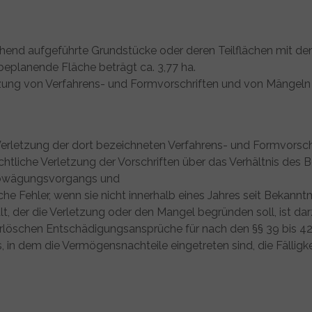
nd aufgeführte Grundstücke oder deren Teilflächen mit den
beplanende Fläche beträgt ca. 3,77 ha.
zung von Verfahrens- und Formvorschriften und von Mängeln
e Verletzung der dort bezeichneten Verfahrens- und Formvorsch
chtliche Verletzung der Vorschriften über das Verhältnis de
 Abwägungsvorgangs und
che Fehler, wenn sie nicht innerhalb eines Jahres seit Beka
 der die Verletzung oder den Mangel begründen soll, ist darz
rlöschen Entschädigungsansprüche für nach den §§ 39 bis 4
, in dem die Vermögensnachteile eingetreten sind, die Fälligk