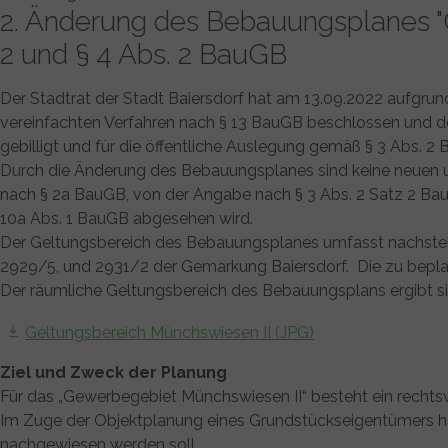
2. Änderung des Bebauungsplanes "
2 und § 4 Abs. 2 BauGB
Der Stadtrat der Stadt Baiersdorf hat am 13.09.2022 aufgru
vereinfachten Verfahren nach § 13 BauGB beschlossen und d
gebilligt und für die öffentliche Auslegung gemäß § 3 Abs. 
Durch die Änderung des Bebauungsplanes sind keine neuen 
nach § 2a BauGB, von der Angabe nach § 3 Abs. 2 Satz 2 B
10a Abs. 1 BauGB abgesehen wird.
Der Geltungsbereich des Bebauungsplanes umfasst nachsteh
2929/5, und 2931/2 der Gemarkung Baiersdorf. Die zu beplan
Der räumliche Geltungsbereich des Bebauungsplans ergibt s
Geltungsbereich Münchswiesen II (JPG)
Ziel und Zweck der Planung
Für das „Gewerbegebiet Münchswiesen II“ besteht ein recht
Im Zuge der Objektplanung eines Grundstückseigentümers hat
nachgewiesen werden soll.