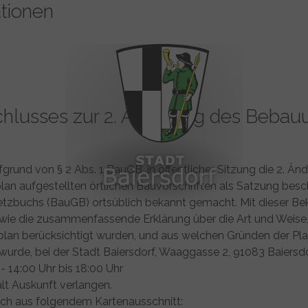
tionen
lusses zur 2. Änderung des Bebau
fgrund von § 2 Abs. 1 BauGB, in öffentlicher Sitzung die 2
n aufgestellten örtlichen Bauvorschriften als Satzung besc
etzbuchs (BauGB) ortsüblich bekannt gemacht. Mit dieser Be
e die zusammenfassende Erklärung über die Art und Weise,
plan berücksichtigt wurden, und aus welchen Gründen der Pl
de, bei der Stadt Baiersdorf, Waaggasse 2, 91083 Baiersdo
- 14:00 Uhr bis 18:00 Uhr
lt Auskunft verlangen.
ich aus folgendem Kartenausschnitt: