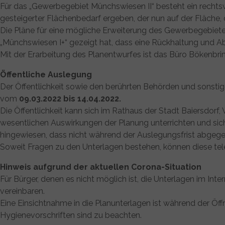
Für das „Gewerbegebiet Münchswiesen II“ besteht ein recht
gesteigerter Flächenbedarf ergeben, der nun auf der Fläche,
Die Pläne für eine mögliche Erweiterung des Gewerbegebiet
„Münchswiesen I+“ gezeigt hat, dass eine Rückhaltung und Ab
Mit der Erarbeitung des Planentwurfes ist das Büro Bökenbri
Öffentliche Auslegung
Der Öffentlichkeit sowie den berührten Behörden und sonsti
vom
09.03.2022 bis 14.04.2022.
Die Öffentlichkeit kann sich im Rathaus der Stadt Baiersdor
wesentlichen Auswirkungen der Planung unterrichten und sich i
hingewiesen, dass nicht während der Auslegungsfrist abgeg
Soweit Fragen zu den Unterlagen bestehen, können diese tel
Hinweis aufgrund der aktuellen Corona-Situation
Für Bürger, denen es nicht möglich ist, die Unterlagen im Int
vereinbaren.
Eine Einsichtnahme in die Planunterlagen ist während der Öf
Hygienevorschriften sind zu beachten.