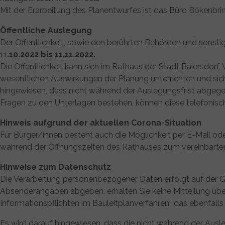
Mit der Erarbeitung des Planentwurfes ist das Büro Bökenbri
Öffentliche Auslegung
Der Öffentlichkeit, sowie den berührten Behörden und sonst
11
.10.2022 bis 11.11.2022.
Die Öffentlichkeit kann sich im Rathaus der Stadt Baiersdor
wesentlichen Auswirkungen der Planung unterrichten und sich i
hingewiesen, dass nicht während der Auslegungsfrist abgeg
Fragen zu den Unterlagen bestehen, können diese telefonisch
Hinweis aufgrund der aktuellen Corona-Situation
Für Bürger/innen besteht auch die Möglichkeit per E-Mail ode
während der Öffnungszeiten des Rathauses zum vereinbarten 
Hinweise zum Datenschutz
Die Verarbeitung personenbezogener Daten erfolgt auf der G
Absenderangaben abgeben, erhalten Sie keine Mitteilung übe
Informationspflichten im Bauleitplanverfahren“ das ebenfalls ö
Es wird darauf hingewiesen, dass die nicht während der Au