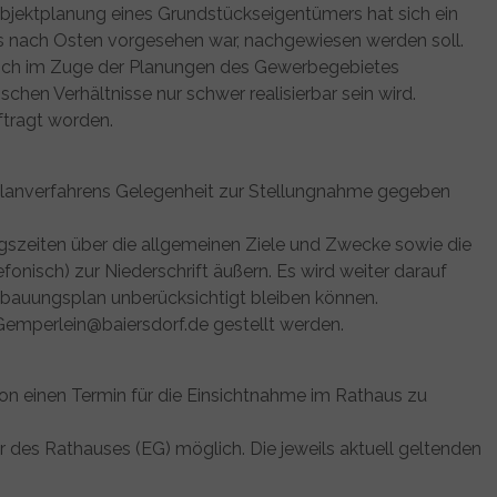
bjektplanung eines Grundstückseigentümers hat sich ein
tes nach Osten vorgesehen war, nachgewiesen werden soll.
 sich im Zuge der Planungen des Gewerbegebietes
hen Verhältnisse nur schwer realisierbar sein wird.
ftragt worden.
tplanverfahrens Gelegenheit zur Stellungnahme gegeben
ngszeiten über die allgemeinen Ziele und Zwecke sowie die
fonisch) zur Niederschrift äußern. Es wird weiter darauf
bauungsplan unberücksichtigt bleiben können.
Gemperlein@baiersdorf.de gestellt werden.
efon einen Termin für die Einsichtnahme im Rathaus zu
 des Rathauses (EG) möglich. Die jeweils aktuell geltenden