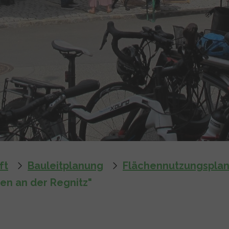
ft
Bauleitplanung
Flächennutzungspla
en an der Regnitz"