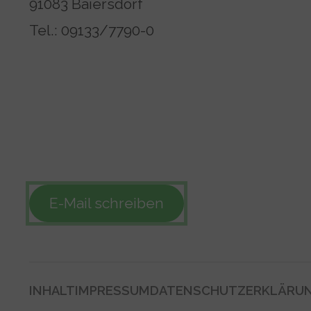
91083 Baiersdorf
Tel.: 09133/7790-0
E-Mail schreiben
INHALT
IMPRESSUM
DATENSCHUTZERKLÄRU