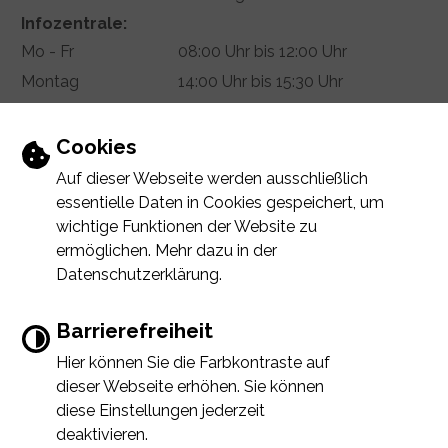
Infozentrale:
Mo - Fr
08:00 Uhr bis 12:00 Uhr
Montag
14:00 Uhr bis 15:30 Uhr
Donnerstag
14:00 Uhr bis 18:00 Uhr
Termin vereinbaren
Einstellungen zu Cookies und Barrierefr
Cookies
Auf dieser Webseite werden ausschließlich
essentielle Daten in Cookies gespeichert, um
wichtige Funktionen der Website zu
INHALT
IMPRESSUM
DATENSCHUTZERKLÄRUNG
ermöglichen. Mehr dazu in der
ERKLÄRUNG ZUR BARRIEREFREIHEIT
Datenschutzerklärung.
Barrierefreiheit
Hier können Sie die Farbkontraste auf
Error
Immer auf dem neuesten Stand
dieser Webseite erhöhen. Sie können
Failed to load assistant data
www.baiersdorf.de möchte Ihnen Benachri
diese Einstellungen jederzeit
chtigungen senden
deaktivieren.